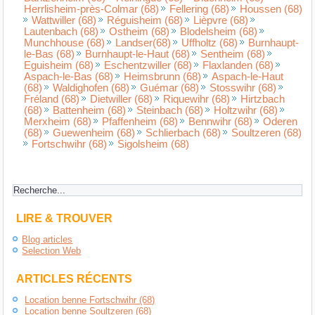
Herrlisheim-près-Colmar (68)
Fellering (68)
Houssen (68)
Wattwiller (68)
Réguisheim (68)
Lièpvre (68)
Lautenbach (68)
Ostheim (68)
Blodelsheim (68)
Munchhouse (68)
Landser(68)
Uffholtz (68)
Burnhaupt-
le-Bas (68)
Burnhaupt-le-Haut (68)
Sentheim (68)
Eguisheim (68)
Eschentzwiller (68)
Flaxlanden (68)
Aspach-le-Bas (68)
Heimsbrunn (68)
Aspach-le-Haut
(68)
Waldighofen (68)
Guémar (68)
Stosswihr (68)
Fréland (68)
Dietwiller (68)
Riquewihr (68)
Hirtzbach
(68)
Battenheim (68)
Steinbach (68)
Holtzwihr (68)
Merxheim (68)
Pfaffenheim (68)
Bennwihr (68)
Oderen
(68)
Guewenheim (68)
Schlierbach (68)
Soultzeren (68)
Fortschwihr (68)
Sigolsheim (68)
LIRE & TROUVER
Blog articles
Selection Web
ARTICLES RÉCENTS
Location benne Fortschwihr (68)
Location benne Soultzeren (68)