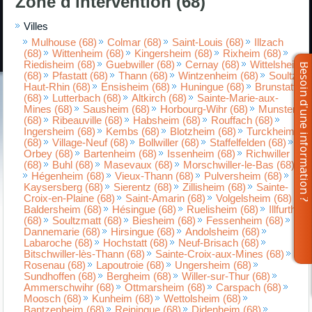
Zone d'intervention (68)
Villes
Mulhouse (68)
Colmar (68)
Saint-Louis (68)
Illzach
(68)
Wittenheim (68)
Kingersheim (68)
Rixheim (68)
Riedisheim (68)
Guebwiller (68)
Cernay (68)
Wittelsheim
(68)
Pfastatt (68)
Thann (68)
Wintzenheim (68)
Soultz-
Haut-Rhin (68)
Ensisheim (68)
Huningue (68)
Brunstatt
(68)
Lutterbach (68)
Altkirch (68)
Sainte-Marie-aux-
Mines (68)
Sausheim (68)
Horbourg-Wihr (68)
Munster
(68)
Ribeauville (68)
Habsheim (68)
Rouffach (68)
Ingersheim (68)
Kembs (68)
Blotzheim (68)
Turckheim
(68)
Village-Neuf (68)
Bollwiller (68)
Staffelfelden (68)
Orbey (68)
Bartenheim (68)
Issenheim (68)
Richwiller
(68)
Buhl (68)
Masevaux (68)
Morschwiller-le-Bas (68)
Hégenheim (68)
Vieux-Thann (68)
Pulversheim (68)
Kaysersberg (68)
Sierentz (68)
Zillisheim (68)
Sainte-
Croix-en-Plaine (68)
Saint-Amarin (68)
Volgelsheim (68)
Baldersheim (68)
Hésingue (68)
Ruelisheim (68)
Illfurth
(68)
Soultzmatt (68)
Biesheim (68)
Fessenheim (68)
Dannemarie (68)
Hirsingue (68)
Andolsheim (68)
Labaroche (68)
Hochstatt (68)
Neuf-Brisach (68)
Bitschwiller-lès-Thann (68)
Sainte-Croix-aux-Mines (68)
Rosenau (68)
Lapoutroie (68)
Ungersheim (68)
Sundhoffen (68)
Bergheim (68)
Willer-sur-Thur (68)
Ammerschwihr (68)
Ottmarsheim (68)
Carspach (68)
Moosch (68)
Kunheim (68)
Wettolsheim (68)
Bantzenheim (68)
Reiningue (68)
Didenheim (68)