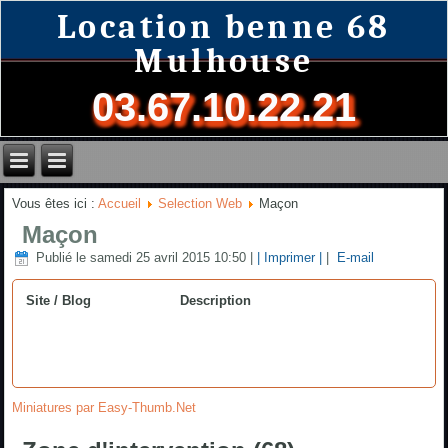
Location benne 68
Mulhouse
03.67.10.22.21
Vous êtes ici :
Accueil
Selection Web
Maçon
Maçon
Publié le samedi 25 avril 2015 10:50
|
| Imprimer |
|
E-mail
Site / Blog
Description
Miniatures par Easy-Thumb.Net