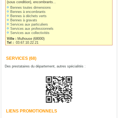
(sous condition), encombrants...
Bennes toutes dimensions
Bennes à encombrants
Bennes à déchets verts
Bennes à gravats
Services aux particuliers
Services aux professionnels
Services aux collectivités
Ville :
Mulhouse
(
68000
)
Tel :
03.67.10.22.21
SERVICES (68)
Des prestataires du département, autres spécialités :
LIENS PROMOTIONNELS