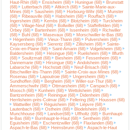
Haut-Rhin (68)
Ensisheim (68)
Huningue (68)
Brunstatt
(68)
Lutterbach (68)
Altkirch (68)
Sainte-Marie-aux-
Mines (68)
Sausheim (68)
Horbourg-Wihr (68)
Munster
(68)
Ribeauville (68)
Habsheim (68)
Rouffach (68)
Ingersheim (68)
Kembs (68)
Blotzheim (68)
Turckheim
(68)
Village-Neuf (68)
Bollwiller (68)
Staffelfelden (68)
Orbey (68)
Bartenheim (68)
Issenheim (68)
Richwiller
(68)
Buhl (68)
Masevaux (68)
Morschwiller-le-Bas (68)
Hégenheim (68)
Vieux-Thann (68)
Pulversheim (68)
Kaysersberg (68)
Sierentz (68)
Zillisheim (68)
Sainte-
Croix-en-Plaine (68)
Saint-Amarin (68)
Volgelsheim (68)
Baldersheim (68)
Hésingue (68)
Ruelisheim (68)
Illfurth
(68)
Soultzmatt (68)
Biesheim (68)
Fessenheim (68)
Dannemarie (68)
Hirsingue (68)
Andolsheim (68)
Labaroche (68)
Hochstatt (68)
Neuf-Brisach (68)
Bitschwiller-lès-Thann (68)
Sainte-Croix-aux-Mines (68)
Rosenau (68)
Lapoutroie (68)
Ungersheim (68)
Sundhoffen (68)
Bergheim (68)
Willer-sur-Thur (68)
Ammerschwihr (68)
Ottmarsheim (68)
Carspach (68)
Moosch (68)
Kunheim (68)
Wettolsheim (68)
Bantzenheim (68)
Reiningue (68)
Didenheim (68)
Herrlisheim-près-Colmar (68)
Fellering (68)
Houssen (68)
Wattwiller (68)
Réguisheim (68)
Lièpvre (68)
Lautenbach (68)
Ostheim (68)
Blodelsheim (68)
Munchhouse (68)
Landser(68)
Uffholtz (68)
Burnhaupt-
le-Bas (68)
Burnhaupt-le-Haut (68)
Sentheim (68)
Eguisheim (68)
Eschentzwiller (68)
Flaxlanden (68)
Aspach-le-Bas (68)
Heimsbrunn (68)
Aspach-le-Haut