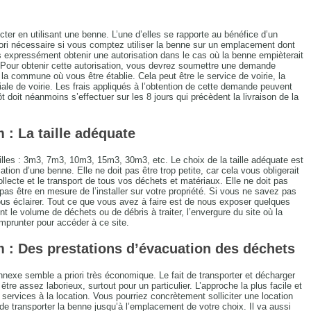
cter en utilisant une benne. L’une d’elles se rapporte au bénéfice d’un
iori nécessaire si vous comptez utiliser la benne sur un emplacement dont
s expressément obtenir une autorisation dans le cas où la benne empièterait
 Pour obtenir cette autorisation, vous devrez soumettre une demande
la commune où vous être établie. Cela peut être le service de voirie, la
oriale de voirie. Les frais appliqués à l’obtention de cette demande peuvent
doit néanmoins s’effectuer sur les 8 jours qui précèdent la livraison de la
: La taille adéquate
illes : 3m3, 7m3, 10m3, 15m3, 30m3, etc. Le choix de la taille adéquate est
ion d’une benne. Elle ne doit pas être trop petite, car cela vous obligerait
collecte et le transport de tous vos déchets et matériaux. Elle ne doit pas
pas être en mesure de l’installer sur votre propriété. Si vous ne savez pas
ous éclairer. Tout ce que vous avez à faire est de nous exposer quelques
 le volume de déchets ou de débris à traiter, l’envergure du site où la
mprunter pour accéder à ce site.
 : Des prestations d’évacuation des déchets
nnexe semble a priori très économique. Le fait de transporter et décharger
tre assez laborieux, surtout pour un particulier. L’approche la plus facile et
services à la location. Vous pourriez concrètement solliciter une location
e transporter la benne jusqu’à l’emplacement de votre choix. Il va aussi