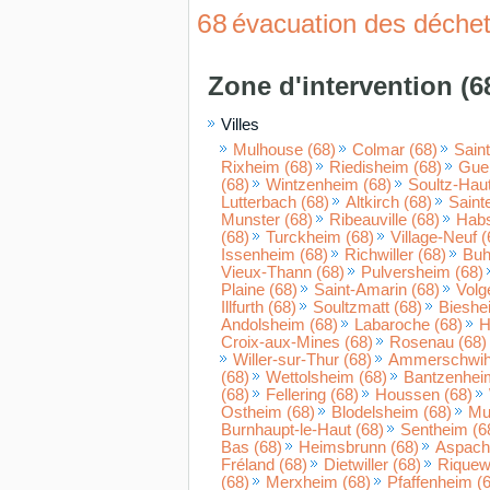
68
évacuation des déche
Zone d'intervention (6
Villes
Mulhouse (68)
Colmar (68)
Saint
Rixheim (68)
Riedisheim (68)
Gueb
(68)
Wintzenheim (68)
Soultz-Haut
Lutterbach (68)
Altkirch (68)
Saint
Munster (68)
Ribeauville (68)
Habs
(68)
Turckheim (68)
Village-Neuf (
Issenheim (68)
Richwiller (68)
Buh
Vieux-Thann (68)
Pulversheim (68)
Plaine (68)
Saint-Amarin (68)
Volg
Illfurth (68)
Soultzmatt (68)
Bieshe
Andolsheim (68)
Labaroche (68)
H
Croix-aux-Mines (68)
Rosenau (68)
Willer-sur-Thur (68)
Ammerschwihr
(68)
Wettolsheim (68)
Bantzenhei
(68)
Fellering (68)
Houssen (68)
Ostheim (68)
Blodelsheim (68)
Mu
Burnhaupt-le-Haut (68)
Sentheim (6
Bas (68)
Heimsbrunn (68)
Aspach-
Fréland (68)
Dietwiller (68)
Riquewi
(68)
Merxheim (68)
Pfaffenheim (