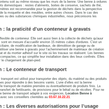
 contenu soit au même niveau que les murs de la benne. Une benne à ordures
s domestiques : restes d’aliments, boites de conserve, sachets de thé,
mètres est recommandée pour la gestion de déchets dans la perspective
 de la moquette et des meubles, entre autres choses. Dans le cas des
ies ou des substances chimiques industrielles, nous préconisons les
: la praticité d’un conteneur à gravats
lexible de conteneur. Elle sert aussi bien à la collecte de déchets qu'auur
ont en mesure d’accueillir environ 15 mètres cubes d'ordures. C'est un
iliaire, de modification de bardeaux, de démolition de garage ou de
utiliser une benne à gravats pour l’acheminement de matériaux de création
ulat et du mortier adhésif sur le site où les travaux se réalisent. Les bennes
compactes, ce qui simplifie leur installation dans des lieux confinés. Elles
r le chargement de plain-pied.
 : Le conteneur de transport
ransport est utilisé pour transporter des objets, du matériel ou des produits
rmes pour répondre à des besoins variés. L’une d’elles est la benne
e transport de matière première ou éventuellement de produits finis. La
ransfert de fertilisants, de provisions pour le bétail ou de récoltes. Pour ne
 de benne de transport adapté à vos exigences,
Location Benne à
avec ses conseillers clientèles au
03.67.10.22.21
.
: Les diverses autorisations pour l’usage