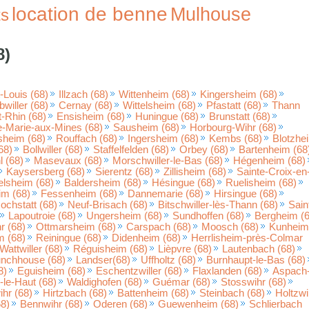
location de benne
Mulhouse
ts
8)
-Louis (68)
Illzach (68)
Wittenheim (68)
Kingersheim (68)
willer (68)
Cernay (68)
Wittelsheim (68)
Pfastatt (68)
Thann
-Rhin (68)
Ensisheim (68)
Huningue (68)
Brunstatt (68)
e-Marie-aux-Mines (68)
Sausheim (68)
Horbourg-Wihr (68)
heim (68)
Rouffach (68)
Ingersheim (68)
Kembs (68)
Blotzhe
68)
Bollwiller (68)
Staffelfelden (68)
Orbey (68)
Bartenheim (68
l (68)
Masevaux (68)
Morschwiller-le-Bas (68)
Hégenheim (68)
Kaysersberg (68)
Sierentz (68)
Zillisheim (68)
Sainte-Croix-en
elsheim (68)
Baldersheim (68)
Hésingue (68)
Ruelisheim (68)
im (68)
Fessenheim (68)
Dannemarie (68)
Hirsingue (68)
ochstatt (68)
Neuf-Brisach (68)
Bitschwiller-lès-Thann (68)
Sain
Lapoutroie (68)
Ungersheim (68)
Sundhoffen (68)
Bergheim (6
 (68)
Ottmarsheim (68)
Carspach (68)
Moosch (68)
Kunheim
m (68)
Reiningue (68)
Didenheim (68)
Herrlisheim-près-Colmar
Wattwiller (68)
Réguisheim (68)
Lièpvre (68)
Lautenbach (68)
nchhouse (68)
Landser(68)
Uffholtz (68)
Burnhaupt-le-Bas (68)
8)
Eguisheim (68)
Eschentzwiller (68)
Flaxlanden (68)
Aspach-
le-Haut (68)
Waldighofen (68)
Guémar (68)
Stosswihr (68)
hr (68)
Hirtzbach (68)
Battenheim (68)
Steinbach (68)
Holtzwi
68)
Bennwihr (68)
Oderen (68)
Guewenheim (68)
Schlierbach