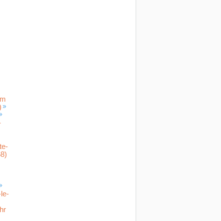
im
)
-
te-
8)
le-
hr