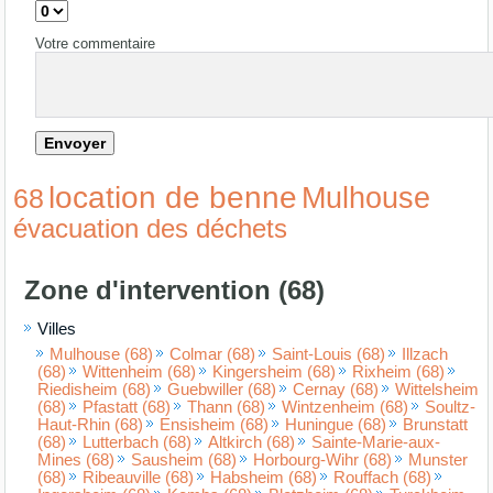
Votre commentaire
location de benne
Mulhouse
68
évacuation des déchets
Zone d'intervention (68)
Villes
Mulhouse (68)
Colmar (68)
Saint-Louis (68)
Illzach
(68)
Wittenheim (68)
Kingersheim (68)
Rixheim (68)
Riedisheim (68)
Guebwiller (68)
Cernay (68)
Wittelsheim
(68)
Pfastatt (68)
Thann (68)
Wintzenheim (68)
Soultz-
Haut-Rhin (68)
Ensisheim (68)
Huningue (68)
Brunstatt
(68)
Lutterbach (68)
Altkirch (68)
Sainte-Marie-aux-
Mines (68)
Sausheim (68)
Horbourg-Wihr (68)
Munster
(68)
Ribeauville (68)
Habsheim (68)
Rouffach (68)