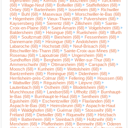
Ingersheim (68)
Kembs (68)
Blotzheim (68)
Turckheim
(68)
Village-Neuf (68)
Bollwiller (68)
Staffelfelden (68)
Orbey (68)
Bartenheim (68)
Issenheim (68)
Richwiller
(68)
Buhl (68)
Masevaux (68)
Morschwiller-le-Bas (68)
Hégenheim (68)
Vieux-Thann (68)
Pulversheim (68)
Kaysersberg (68)
Sierentz (68)
Zillisheim (68)
Sainte-
Croix-en-Plaine (68)
Saint-Amarin (68)
Volgelsheim (68)
Baldersheim (68)
Hésingue (68)
Ruelisheim (68)
Illfurth
(68)
Soultzmatt (68)
Biesheim (68)
Fessenheim (68)
Dannemarie (68)
Hirsingue (68)
Andolsheim (68)
Labaroche (68)
Hochstatt (68)
Neuf-Brisach (68)
Bitschwiller-lès-Thann (68)
Sainte-Croix-aux-Mines (68)
Rosenau (68)
Lapoutroie (68)
Ungersheim (68)
Sundhoffen (68)
Bergheim (68)
Willer-sur-Thur (68)
Ammerschwihr (68)
Ottmarsheim (68)
Carspach (68)
Moosch (68)
Kunheim (68)
Wettolsheim (68)
Bantzenheim (68)
Reiningue (68)
Didenheim (68)
Herrlisheim-près-Colmar (68)
Fellering (68)
Houssen (68)
Wattwiller (68)
Réguisheim (68)
Lièpvre (68)
Lautenbach (68)
Ostheim (68)
Blodelsheim (68)
Munchhouse (68)
Landser(68)
Uffholtz (68)
Burnhaupt-
le-Bas (68)
Burnhaupt-le-Haut (68)
Sentheim (68)
Eguisheim (68)
Eschentzwiller (68)
Flaxlanden (68)
Aspach-le-Bas (68)
Heimsbrunn (68)
Aspach-le-Haut
(68)
Waldighofen (68)
Guémar (68)
Stosswihr (68)
Fréland (68)
Dietwiller (68)
Riquewihr (68)
Hirtzbach
(68)
Battenheim (68)
Steinbach (68)
Holtzwihr (68)
Merxheim (68)
Pfaffenheim (68)
Bennwihr (68)
Oderen