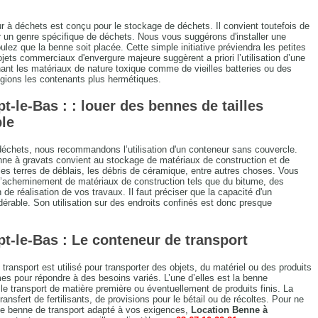
 à déchets est conçu pour le stockage de déchets. Il convient toutefois de
 un genre spécifique de déchets. Nous vous suggérons d'installer une
oulez que la benne soit placée. Cette simple initiative préviendra les petites
ojets commerciaux d'envergure majeure suggèrent a priori l’utilisation d’une
nt les matériaux de nature toxique comme de vieilles batteries ou des
égions les contenants plus hermétiques.
-le-Bas : : louer des bennes de tailles
ble
 déchets, nous recommandons l’utilisation d'un conteneur sans couvercle.
nne à gravats convient au stockage de matériaux de construction et de
t, les terres de déblais, les débris de céramique, entre autres choses. Vous
 l’acheminement de matériaux de construction tels que du bitume, des
 de réalisation de vos travaux. Il faut préciser que la capacité d'un
érable. Son utilisation sur des endroits confinés est donc presque
t-le-Bas : Le conteneur de transport
ransport est utilisé pour transporter des objets, du matériel ou des produits
rmes pour répondre à des besoins variés. L’une d’elles est la benne
e transport de matière première ou éventuellement de produits finis. La
ransfert de fertilisants, de provisions pour le bétail ou de récoltes. Pour ne
 de benne de transport adapté à vos exigences,
Location Benne à