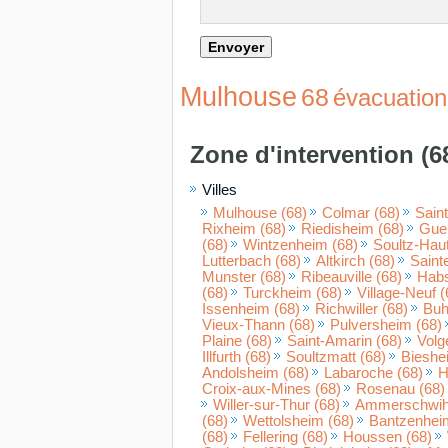
Mulhouse
68
évacuation
Zone d'intervention (6
Villes
Mulhouse (68)
Colmar (68)
Saint
Rixheim (68)
Riedisheim (68)
Gueb
(68)
Wintzenheim (68)
Soultz-Haut
Lutterbach (68)
Altkirch (68)
Saint
Munster (68)
Ribeauville (68)
Habs
(68)
Turckheim (68)
Village-Neuf (
Issenheim (68)
Richwiller (68)
Buh
Vieux-Thann (68)
Pulversheim (68)
Plaine (68)
Saint-Amarin (68)
Volg
Illfurth (68)
Soultzmatt (68)
Bieshe
Andolsheim (68)
Labaroche (68)
H
Croix-aux-Mines (68)
Rosenau (68)
Willer-sur-Thur (68)
Ammerschwihr
(68)
Wettolsheim (68)
Bantzenhei
(68)
Fellering (68)
Houssen (68)