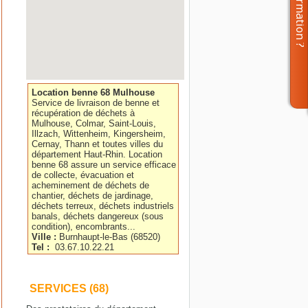
Location benne 68 Mulhouse
Service de livraison de benne et
récupération de déchets à
Mulhouse, Colmar, Saint-Louis,
Illzach, Wittenheim, Kingersheim,
Cernay, Thann et toutes villes du
département Haut-Rhin. Location
benne 68 assure un service efficace
de collecte, évacuation et
acheminement de déchets de
chantier, déchets de jardinage,
déchets terreux, déchets industriels
banals, déchets dangereux (sous
condition), encombrants...
Ville :
Burnhaupt-le-Bas
(
68520
)
Tel :
03.67.10.22.21
SERVICES (68)