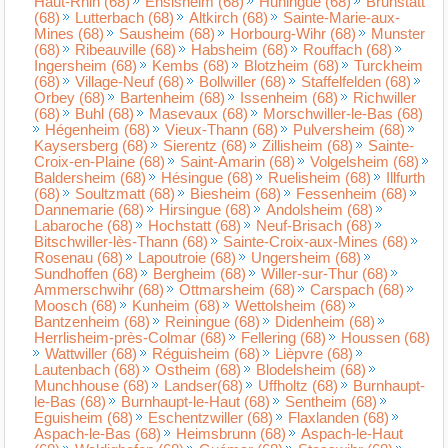
Haut-Rhin (68)
Ensisheim (68)
Huningue (68)
Brunstatt
(68)
Lutterbach (68)
Altkirch (68)
Sainte-Marie-aux-
Mines (68)
Sausheim (68)
Horbourg-Wihr (68)
Munster
(68)
Ribeauville (68)
Habsheim (68)
Rouffach (68)
Ingersheim (68)
Kembs (68)
Blotzheim (68)
Turckheim
(68)
Village-Neuf (68)
Bollwiller (68)
Staffelfelden (68)
Orbey (68)
Bartenheim (68)
Issenheim (68)
Richwiller
(68)
Buhl (68)
Masevaux (68)
Morschwiller-le-Bas (68)
Hégenheim (68)
Vieux-Thann (68)
Pulversheim (68)
Kaysersberg (68)
Sierentz (68)
Zillisheim (68)
Sainte-
Croix-en-Plaine (68)
Saint-Amarin (68)
Volgelsheim (68)
Baldersheim (68)
Hésingue (68)
Ruelisheim (68)
Illfurth
(68)
Soultzmatt (68)
Biesheim (68)
Fessenheim (68)
Dannemarie (68)
Hirsingue (68)
Andolsheim (68)
Labaroche (68)
Hochstatt (68)
Neuf-Brisach (68)
Bitschwiller-lès-Thann (68)
Sainte-Croix-aux-Mines (68)
Rosenau (68)
Lapoutroie (68)
Ungersheim (68)
Sundhoffen (68)
Bergheim (68)
Willer-sur-Thur (68)
Ammerschwihr (68)
Ottmarsheim (68)
Carspach (68)
Moosch (68)
Kunheim (68)
Wettolsheim (68)
Bantzenheim (68)
Reiningue (68)
Didenheim (68)
Herrlisheim-près-Colmar (68)
Fellering (68)
Houssen (68)
Wattwiller (68)
Réguisheim (68)
Lièpvre (68)
Lautenbach (68)
Ostheim (68)
Blodelsheim (68)
Munchhouse (68)
Landser(68)
Uffholtz (68)
Burnhaupt-
le-Bas (68)
Burnhaupt-le-Haut (68)
Sentheim (68)
Eguisheim (68)
Eschentzwiller (68)
Flaxlanden (68)
Aspach-le-Bas (68)
Heimsbrunn (68)
Aspach-le-Haut