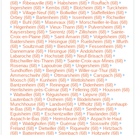
(68)
Ribeauville (68)
Habsheim (68)
Rouffach (68)
Ingersheim (68)
Kembs (68)
Blotzheim (68)
Turckheim
(68)
Village-Neuf (68)
Bollwiller (68)
Staffelfelden (68)
Orbey (68)
Bartenheim (68)
Issenheim (68)
Richwiller
(68)
Buhl (68)
Masevaux (68)
Morschwiller-le-Bas (68)
Hégenheim (68)
Vieux-Thann (68)
Pulversheim (68)
Kaysersberg (68)
Sierentz (68)
Zillisheim (68)
Sainte-
Croix-en-Plaine (68)
Saint-Amarin (68)
Volgelsheim (68)
Baldersheim (68)
Hésingue (68)
Ruelisheim (68)
Illfurth
(68)
Soultzmatt (68)
Biesheim (68)
Fessenheim (68)
Dannemarie (68)
Hirsingue (68)
Andolsheim (68)
Labaroche (68)
Hochstatt (68)
Neuf-Brisach (68)
Bitschwiller-lès-Thann (68)
Sainte-Croix-aux-Mines (68)
Rosenau (68)
Lapoutroie (68)
Ungersheim (68)
Sundhoffen (68)
Bergheim (68)
Willer-sur-Thur (68)
Ammerschwihr (68)
Ottmarsheim (68)
Carspach (68)
Moosch (68)
Kunheim (68)
Wettolsheim (68)
Bantzenheim (68)
Reiningue (68)
Didenheim (68)
Herrlisheim-près-Colmar (68)
Fellering (68)
Houssen (68)
Wattwiller (68)
Réguisheim (68)
Lièpvre (68)
Lautenbach (68)
Ostheim (68)
Blodelsheim (68)
Munchhouse (68)
Landser(68)
Uffholtz (68)
Burnhaupt-
le-Bas (68)
Burnhaupt-le-Haut (68)
Sentheim (68)
Eguisheim (68)
Eschentzwiller (68)
Flaxlanden (68)
Aspach-le-Bas (68)
Heimsbrunn (68)
Aspach-le-Haut
(68)
Waldighofen (68)
Guémar (68)
Stosswihr (68)
Fréland (68)
Dietwiller (68)
Riquewihr (68)
Hirtzbach
(68)
Battenheim (68)
Steinbach (68)
Holtzwihr (68)