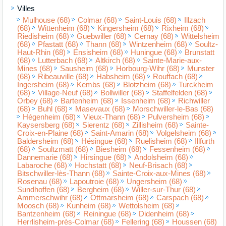
Villes
Mulhouse (68)
Colmar (68)
Saint-Louis (68)
Illzach
(68)
Wittenheim (68)
Kingersheim (68)
Rixheim (68)
Riedisheim (68)
Guebwiller (68)
Cernay (68)
Wittelsheim
(68)
Pfastatt (68)
Thann (68)
Wintzenheim (68)
Soultz-
Haut-Rhin (68)
Ensisheim (68)
Huningue (68)
Brunstatt
(68)
Lutterbach (68)
Altkirch (68)
Sainte-Marie-aux-
Mines (68)
Sausheim (68)
Horbourg-Wihr (68)
Munster
(68)
Ribeauville (68)
Habsheim (68)
Rouffach (68)
Ingersheim (68)
Kembs (68)
Blotzheim (68)
Turckheim
(68)
Village-Neuf (68)
Bollwiller (68)
Staffelfelden (68)
Orbey (68)
Bartenheim (68)
Issenheim (68)
Richwiller
(68)
Buhl (68)
Masevaux (68)
Morschwiller-le-Bas (68)
Hégenheim (68)
Vieux-Thann (68)
Pulversheim (68)
Kaysersberg (68)
Sierentz (68)
Zillisheim (68)
Sainte-
Croix-en-Plaine (68)
Saint-Amarin (68)
Volgelsheim (68)
Baldersheim (68)
Hésingue (68)
Ruelisheim (68)
Illfurth
(68)
Soultzmatt (68)
Biesheim (68)
Fessenheim (68)
Dannemarie (68)
Hirsingue (68)
Andolsheim (68)
Labaroche (68)
Hochstatt (68)
Neuf-Brisach (68)
Bitschwiller-lès-Thann (68)
Sainte-Croix-aux-Mines (68)
Rosenau (68)
Lapoutroie (68)
Ungersheim (68)
Sundhoffen (68)
Bergheim (68)
Willer-sur-Thur (68)
Ammerschwihr (68)
Ottmarsheim (68)
Carspach (68)
Moosch (68)
Kunheim (68)
Wettolsheim (68)
Bantzenheim (68)
Reiningue (68)
Didenheim (68)
Herrlisheim-près-Colmar (68)
Fellering (68)
Houssen (68)