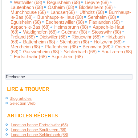
Wattwiller (68)
Réguisheim (68)
Lièpvre (68)
Lautenbach (68)
Ostheim (68)
Blodelsheim (68)
Munchhouse (68)
Landser(68)
Uffholtz (68)
Burnhaupt-
le-Bas (68)
Burnhaupt-le-Haut (68)
Sentheim (68)
Eguisheim (68)
Eschentzwiller (68)
Flaxlanden (68)
Aspach-le-Bas (68)
Heimsbrunn (68)
Aspach-le-Haut
(68)
Waldighofen (68)
Guémar (68)
Stosswihr (68)
Fréland (68)
Dietwiller (68)
Riquewihr (68)
Hirtzbach
(68)
Battenheim (68)
Steinbach (68)
Holtzwihr (68)
Merxheim (68)
Pfaffenheim (68)
Bennwihr (68)
Oderen
(68)
Guewenheim (68)
Schlierbach (68)
Soultzeren (68)
Fortschwihr (68)
Sigolsheim (68)
LIRE & TROUVER
Blog articles
Selection Web
ARTICLES RÉCENTS
Location benne Fortschwihr (68)
Location benne Soultzeren (68)
Location benne Schlierbach (68)