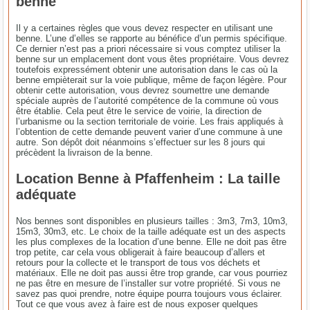
benne
Il y a certaines règles que vous devez respecter en utilisant une
benne. L’une d’elles se rapporte au bénéfice d’un permis spécifique.
Ce dernier n’est pas a priori nécessaire si vous comptez utiliser la
benne sur un emplacement dont vous êtes propriétaire. Vous devrez
toutefois expressément obtenir une autorisation dans le cas où la
benne empièterait sur la voie publique, même de façon légère. Pour
obtenir cette autorisation, vous devrez soumettre une demande
spéciale auprès de l’autorité compétence de la commune où vous
être établie. Cela peut être le service de voirie, la direction de
l’urbanisme ou la section territoriale de voirie. Les frais appliqués à
l’obtention de cette demande peuvent varier d’une commune à une
autre. Son dépôt doit néanmoins s’effectuer sur les 8 jours qui
précèdent la livraison de la benne.
Location Benne à Pfaffenheim : La taille
adéquate
Nos bennes sont disponibles en plusieurs tailles : 3m3, 7m3, 10m3,
15m3, 30m3, etc. Le choix de la taille adéquate est un des aspects
les plus complexes de la location d’une benne. Elle ne doit pas être
trop petite, car cela vous obligerait à faire beaucoup d’allers et
retours pour la collecte et le transport de tous vos déchets et
matériaux. Elle ne doit pas aussi être trop grande, car vous pourriez
ne pas être en mesure de l’installer sur votre propriété. Si vous ne
savez pas quoi prendre, notre équipe pourra toujours vous éclairer.
Tout ce que vous avez à faire est de nous exposer quelques