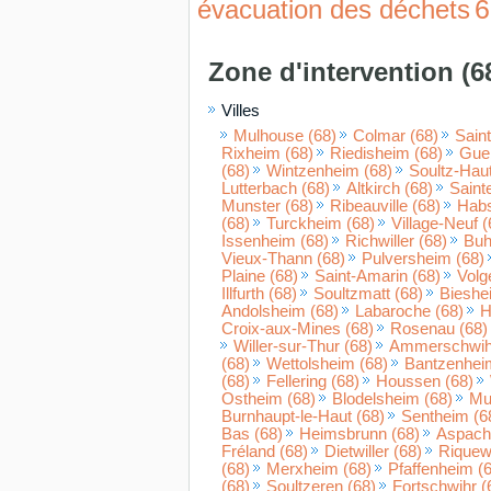
6
évacuation des déchets
Zone d'intervention (6
Villes
Mulhouse (68)
Colmar (68)
Saint
Rixheim (68)
Riedisheim (68)
Gueb
(68)
Wintzenheim (68)
Soultz-Haut
Lutterbach (68)
Altkirch (68)
Saint
Munster (68)
Ribeauville (68)
Habs
(68)
Turckheim (68)
Village-Neuf (
Issenheim (68)
Richwiller (68)
Buh
Vieux-Thann (68)
Pulversheim (68)
Plaine (68)
Saint-Amarin (68)
Volg
Illfurth (68)
Soultzmatt (68)
Bieshe
Andolsheim (68)
Labaroche (68)
H
Croix-aux-Mines (68)
Rosenau (68)
Willer-sur-Thur (68)
Ammerschwihr
(68)
Wettolsheim (68)
Bantzenhei
(68)
Fellering (68)
Houssen (68)
Ostheim (68)
Blodelsheim (68)
Mu
Burnhaupt-le-Haut (68)
Sentheim (6
Bas (68)
Heimsbrunn (68)
Aspach-
Fréland (68)
Dietwiller (68)
Riquewi
(68)
Merxheim (68)
Pfaffenheim (
(68)
Soultzeren (68)
Fortschwihr (