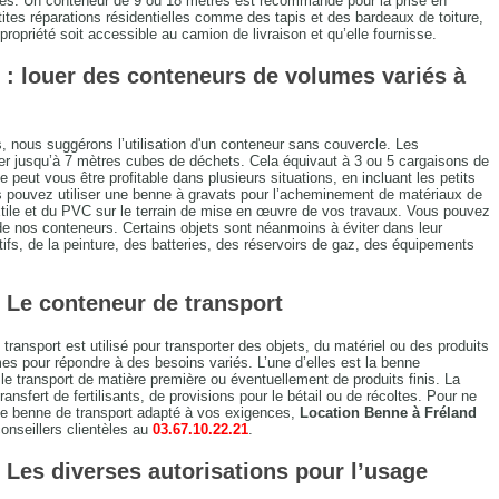
ses. Un conteneur de 9 ou 18 mètres est recommandé pour la prise en
ites réparations résidentielles comme des tapis et des bardeaux de toiture,
propriété soit accessible au camion de livraison et qu’elle fournisse.
 : louer des conteneurs de volumes variés à
, nous suggérons l’utilisation d'un conteneur sans couvercle. Les
r jusqu’à 7 mètres cubes de déchets. Cela équivaut à 3 ou 5 cargaisons de
 peut vous être profitable dans plusieurs situations, en incluant les petits
s pouvez utiliser une benne à gravats pour l’acheminement de matériaux de
tile et du PVC sur le terrain de mise en œuvre de vos travaux. Vous pouvez
 de nos conteneurs. Certains objets sont néanmoins à éviter dans leur
ctifs, de la peinture, des batteries, des réservoirs de gaz, des équipements
 Le conteneur de transport
ransport est utilisé pour transporter des objets, du matériel ou des produits
rmes pour répondre à des besoins variés. L’une d’elles est la benne
e transport de matière première ou éventuellement de produits finis. La
ransfert de fertilisants, de provisions pour le bétail ou de récoltes. Pour ne
 de benne de transport adapté à vos exigences,
Location Benne à Fréland
nseillers clientèles au
03.67.10.22.21
.
 Les diverses autorisations pour l’usage