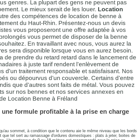
ous genres. La plupart des gens ne peuvent pas
uipement. Le mieux serait de les louer.
Location
outre des compétences de location de benne à
rtement du Haut-Rhin. Présentez-nous un devis
alistes vous proposeront une offre adaptée à vos
s prolongés vous permet de disposer de la benne
ouhaitez. En travaillant avec nous, vous aurez la
es sera disponible lorsque vous en aurez besoin.
ra de prendre du retard retard dans le lancement de
madaires à juste tarif rendent l’enlèvement de
s d'un traitement responsable et satisfaisant. Nos
pés ou dépourvus d’un couvercle. Certains d’entre
andis que d’autres sont faits de métal. Vous pouvez
ts sur nos bennes et nos services annexes en
 de Location Benne à Fréland
 une formule profitable à la prise en charge
squ'au sommet, à condition que le contenu aie le même niveau que les bords
 que tel sert au ramassage d'ordures domestiques : plats à jeter, boites de