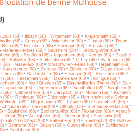
location de benne
Mulhouse
8
8)
-Louis (68)
Illzach (68)
Wittenheim (68)
Kingersheim (68)
willer (68)
Cernay (68)
Wittelsheim (68)
Pfastatt (68)
Thann
-Rhin (68)
Ensisheim (68)
Huningue (68)
Brunstatt (68)
e-Marie-aux-Mines (68)
Sausheim (68)
Horbourg-Wihr (68)
heim (68)
Rouffach (68)
Ingersheim (68)
Kembs (68)
Blotzhe
68)
Bollwiller (68)
Staffelfelden (68)
Orbey (68)
Bartenheim (68
l (68)
Masevaux (68)
Morschwiller-le-Bas (68)
Hégenheim (68)
Kaysersberg (68)
Sierentz (68)
Zillisheim (68)
Sainte-Croix-en
elsheim (68)
Baldersheim (68)
Hésingue (68)
Ruelisheim (68)
im (68)
Fessenheim (68)
Dannemarie (68)
Hirsingue (68)
ochstatt (68)
Neuf-Brisach (68)
Bitschwiller-lès-Thann (68)
Sain
Lapoutroie (68)
Ungersheim (68)
Sundhoffen (68)
Bergheim (6
 (68)
Ottmarsheim (68)
Carspach (68)
Moosch (68)
Kunheim
m (68)
Reiningue (68)
Didenheim (68)
Herrlisheim-près-Colmar
Wattwiller (68)
Réguisheim (68)
Lièpvre (68)
Lautenbach (68)
nchhouse (68)
Landser(68)
Uffholtz (68)
Burnhaupt-le-Bas (68)
8)
Eguisheim (68)
Eschentzwiller (68)
Flaxlanden (68)
Aspach-
le-Haut (68)
Waldighofen (68)
Guémar (68)
Stosswihr (68)
hr (68)
Hirtzbach (68)
Battenheim (68)
Steinbach (68)
Holtzwi
68)
Bennwihr (68)
Oderen (68)
Guewenheim (68)
Schlierbach
68)
Sigolsheim (68)