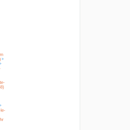
im
)
-
te-
8)
le-
hr