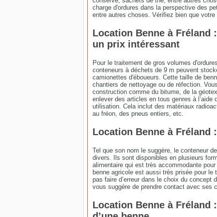
conserve, sachets de thé, entre autres cho
charge d'ordures dans la perspective des pet
entre autres choses. Vérifiez bien que votre 
Location Benne à Fréland :
un prix intéressant
Pour le traitement de gros volumes d'ordures
conteneurs à déchets de 9 m peuvent stocke
camionettes d'éboueurs. Cette taille de benne
chantiers de nettoyage ou de réfection. Vou
construction comme du bitume, de la géotex
enlever des articles en tous genres à l’aide
utilisation. Cela inclut des matériaux radioa
au fréon, des pneus entiers, etc.
Location Benne à Fréland :
Tel que son nom le suggère, le conteneur de t
divers. Ils sont disponibles en plusieurs fo
alimentaire qui est très accommodante pour l
benne agricole est aussi très prisée pour le t
pas faire d’erreur dans le choix du concept
vous suggère de prendre contact avec ses co
Location Benne à Fréland :
d’une benne