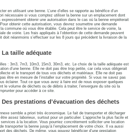
cter en utilisant une benne. L’une d’elles se rapporte au bénéfice d’un
iori nécessaire si vous comptez utiliser la benne sur un emplacement dont
s expressément obtenir une autorisation dans le cas où la benne empièterait
 Pour obtenir cette autorisation, vous devrez soumettre une demande
la commune où vous être établie. Cela peut être le service de voirie, la
oriale de voirie. Les frais appliqués à l’obtention de cette demande peuvent
doit néanmoins s’effectuer sur les 8 jours qui précèdent la livraison de la
 La taille adéquate
illes : 3m3, 7m3, 10m3, 15m3, 30m3, etc. Le choix de la taille adéquate est
ion d’une benne. Elle ne doit pas être trop petite, car cela vous obligerait
collecte et le transport de tous vos déchets et matériaux. Elle ne doit pas
pas être en mesure de l’installer sur votre propriété. Si vous ne savez pas
ous éclairer. Tout ce que vous avez à faire est de nous exposer quelques
 le volume de déchets ou de débris à traiter, l’envergure du site où la
mprunter pour accéder à ce site.
 Des prestations d’évacuation des déchets
nnexe semble a priori très économique. Le fait de transporter et décharger
tre assez laborieux, surtout pour un particulier. L’approche la plus facile et
services à la location. Vous pourriez concrètement solliciter une location
e transporter la benne jusqu’à l’emplacement de votre choix. Il va aussi
port des déchets. De même, vous pouvez bénéficier d’une prestation